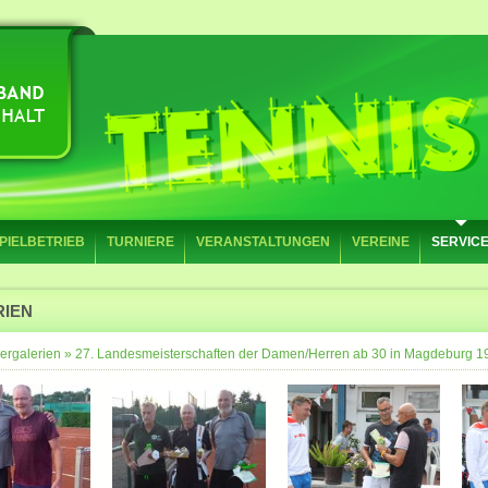
PIELBETRIEB
TURNIERE
VERANSTALTUNGEN
VEREINE
SERVIC
RIEN
ergalerien
»
27. Landesmeisterschaften der Damen/Herren ab 30 in Magdeburg 1