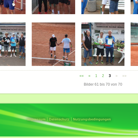
««
«
1
2
3
»
»»
Bilder
61
bis
70
von
70
Impressum
Datenschutz
Nutzungsbedingungen