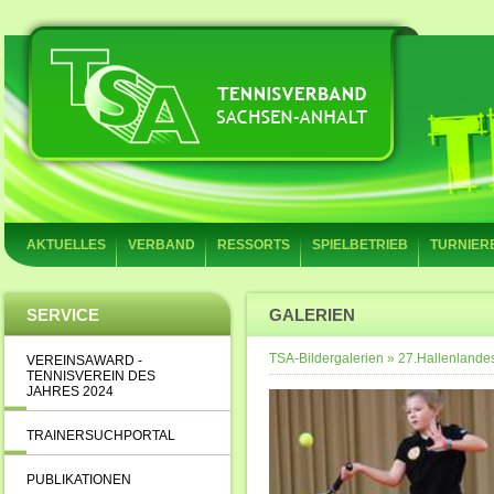
AKTUELLES
VERBAND
RESSORTS
SPIELBETRIEB
TURNIER
SERVICE
GALERIEN
TSA-Bildergalerien
»
27.Hallenlandes
VEREINSAWARD -
TENNISVEREIN DES
JAHRES 2024
TRAINERSUCHPORTAL
PUBLIKATIONEN