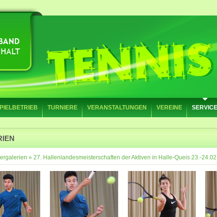
PIELBETRIEB
TURNIERE
VERANSTALTUNGEN
VEREINE
SERVIC
RIEN
ergalerien
»
27. Hallenlandesmeisterschaften der Aktiven in Halle-Queis 23.-24.02