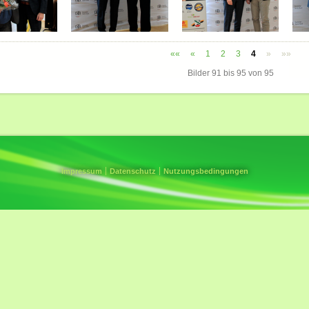
««
«
1
2
3
4
»
»»
Bilder
91
bis
95
von
95
Impressum
Datenschutz
Nutzungsbedingungen