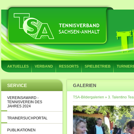
AKTUELLES
VERBAND
RESSORTS
SPIELBETRIEB
TURNIER
SERVICE
GALERIEN
TSA-Bildergalerien
»
3. Talentino T
VEREINSAWARD -
TENNISVEREIN DES
JAHRES 2024
TRAINERSUCHPORTAL
PUBLIKATIONEN