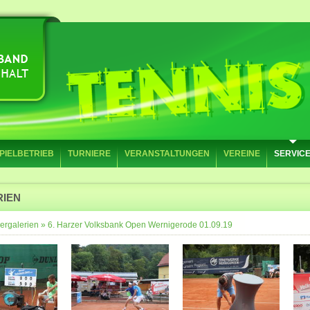
PIELBETRIEB
TURNIERE
VERANSTALTUNGEN
VEREINE
SERVIC
RIEN
ergalerien
»
6. Harzer Volksbank Open Wernigerode 01.09.19