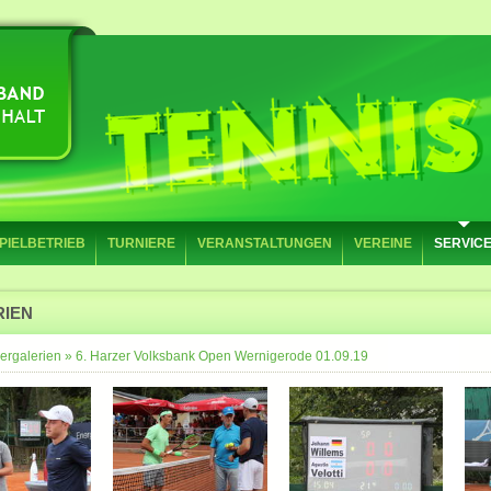
PIELBETRIEB
TURNIERE
VERANSTALTUNGEN
VEREINE
SERVIC
RIEN
ergalerien
»
6. Harzer Volksbank Open Wernigerode 01.09.19