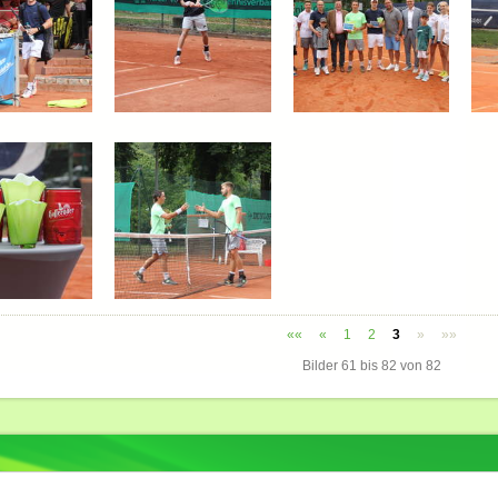
««
«
1
2
3
»
»»
Bilder
61
bis
82
von
82
Impressum
Datenschutz
Nutzungsbedingungen