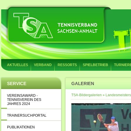
AKTUELLES
VERBAND
RESSORTS
SPIELBETRIEB
TURNIER
SERVICE
GALERIEN
TSA-Bildergalerien
»
Landesmeistersc
VEREINSAWARD -
TENNISVEREIN DES
JAHRES 2024
TRAINERSUCHPORTAL
PUBLIKATIONEN