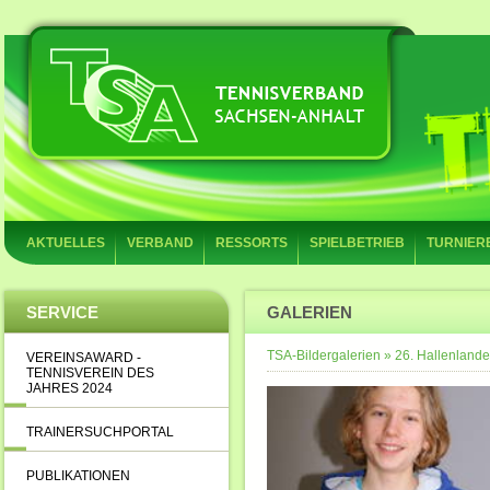
AKTUELLES
VERBAND
RESSORTS
SPIELBETRIEB
TURNIER
SERVICE
GALERIEN
TSA-Bildergalerien
»
26. Hallenland
VEREINSAWARD -
TENNISVEREIN DES
JAHRES 2024
TRAINERSUCHPORTAL
PUBLIKATIONEN