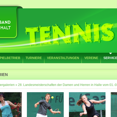
PIELBETRIEB
TURNIERE
VERANSTALTUNGEN
VEREINE
SERVIC
RIEN
ergalerien
»
28. Landesmeisterschaften der Damen und Herren in Halle vom 01.-