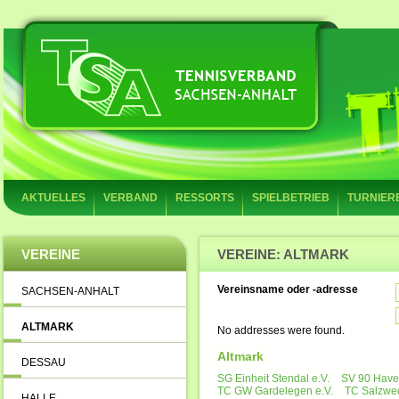
AKTUELLES
VERBAND
RESSORTS
SPIELBETRIEB
TURNIER
VEREINE
VEREINE: ALTMARK
Vereinsname oder -adresse
SACHSEN-ANHALT
ALTMARK
No addresses were found.
Altmark
DESSAU
SG Einheit Stendal e.V.
SV 90 Havel
TC GW Gardelegen e.V.
TC Salzwed
HALLE