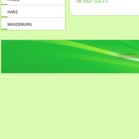
VfB "Elbe" Uetz e.V.
HARZ
MAGDEBURG
Impressum