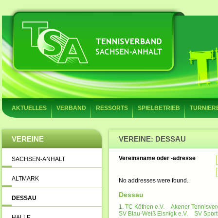
AKTUELLES
VERBAND
RESSORTS
SPIELBETRIEB
TURNIER
VEREINE
VEREINE: DESSAU
Vereinsname oder -adresse
SACHSEN-ANHALT
ALTMARK
No addresses were found.
Dessau
DESSAU
1. TC Köthen e.V.
Akener Tennisvere
SV Blau-Weiß Elsnigk e.V.
SV Sport
HALLE