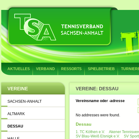
AKTUELLES
VERBAND
RESSORTS
SPIELBETRIEB
TURNIER
VEREINE
VEREINE: DESSAU
Vereinsname oder -adresse
SACHSEN-ANHALT
ALTMARK
No addresses were found.
Dessau
DESSAU
1. TC Köthen e.V.
Akener Tennisvere
SV Blau-Weiß Elsnigk e.V.
SV Sport
HALLE