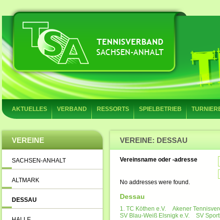
AKTUELLES
VERBAND
RESSORTS
SPIELBETRIEB
TURNIER
VEREINE
VEREINE: DESSAU
Vereinsname oder -adresse
SACHSEN-ANHALT
ALTMARK
No addresses were found.
Dessau
DESSAU
1. TC Köthen e.V.
Akener Tennisvere
SV Blau-Weiß Elsnigk e.V.
SV Sport
HALLE