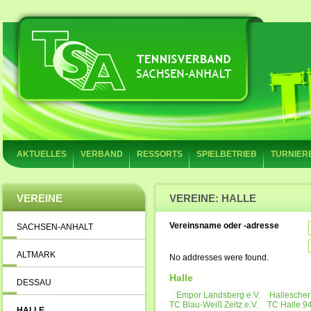
AKTUELLES
VERBAND
RESSORTS
SPIELBETRIEB
TURNIER
VEREINE
VEREINE: HALLE
Vereinsname oder -adresse
SACHSEN-ANHALT
ALTMARK
No addresses were found.
Halle
DESSAU
Empor Landsberg e.V.
Hallescher
TC Blau-Weiß Zeitz e.V.
TC Halle 94
HALLE