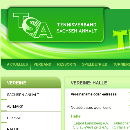
AKTUELLES
VERBAND
RESSORTS
SPIELBETRIEB
TURNIER
VEREINE
VEREINE: HALLE
Vereinsname oder -adresse
SACHSEN-ANHALT
ALTMARK
No addresses were found.
Halle
DESSAU
Empor Landsberg e.V.
Hallescher
TC Blau-Weiß Zeitz e.V.
TC Halle 94
HALLE