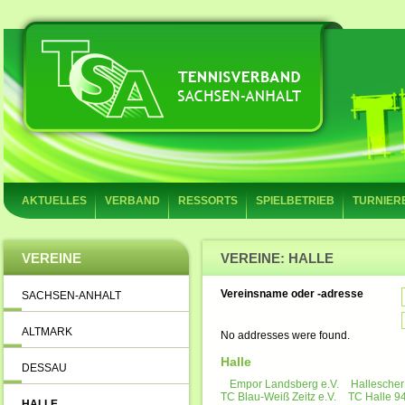
AKTUELLES
VERBAND
RESSORTS
SPIELBETRIEB
TURNIER
VEREINE
VEREINE: HALLE
Vereinsname oder -adresse
SACHSEN-ANHALT
ALTMARK
No addresses were found.
Halle
DESSAU
Empor Landsberg e.V.
Hallescher
TC Blau-Weiß Zeitz e.V.
TC Halle 94
HALLE